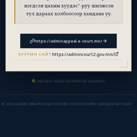
нэгдсэн цахим хуудас"-руу шилжсэн
тул дараах холбоосоор хандана уу.
https://adminappeal.e-court.mn/
https://admincourt2.gov.mn/
ХУУЧИН САЙТ
6
секундын дараа автоматаар шилжинэ
© 2026 ЦАХИМ ХӨГЖИЛ,МЭДЭЭЛЛИЙН ТЕХНОЛОГИЙН УДИРДЛАГЫН ГАЗАР