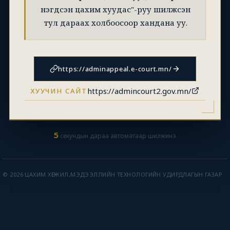
нэгдсэн цахим хуудас"-руу шилжсэн
тул дараах холбоосоор хандана уу.
https://adminappeal.e-court.mn/
https://admincourt2.gov.mn/
ХУУЧИН САЙТ
5
секундын дараа автоматаар шилжинэ
© 2026 ЦАХИМ ХӨГЖИЛ,МЭДЭЭЛЛИЙН ТЕХНОЛОГИЙН УДИРДЛАГЫН ГАЗАР