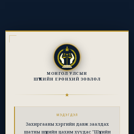
МОНГОЛ УЛСЫН
ШҮҮХИЙН ЕРӨНХИЙ ЗӨВЛӨЛ
МЭДЭГДЭЛ
Захиргааны хэргийн давж заалдах
шатны шүүхийн цахим хуудас "Шүүхийн