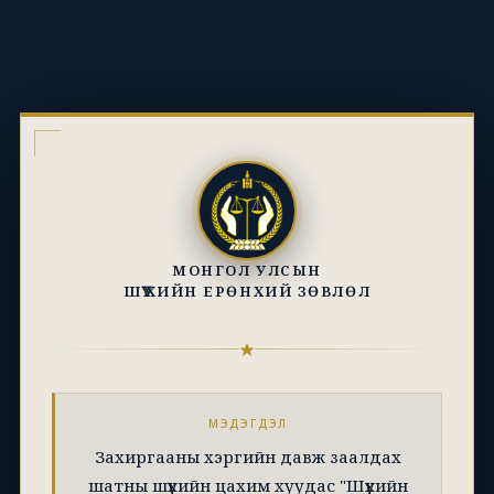
МОНГОЛ УЛСЫН
ШҮҮХИЙН ЕРӨНХИЙ ЗӨВЛӨЛ
МЭДЭГДЭЛ
Захиргааны хэргийн давж заалдах
шатны шүүхийн цахим хуудас "Шүүхийн