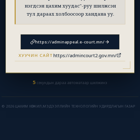
нэгдсэн цахим хуудас"-руу шилжсэн
тул дараах холбоосоор хандана уу.
https://adminappeal.e-court.mn/
https://admincourt2.gov.mn/
ХУУЧИН САЙТ
5
секундын дараа автоматаар шилжинэ
© 2026 ЦАХИМ ХӨГЖИЛ,МЭДЭЭЛЛИЙН ТЕХНОЛОГИЙН УДИРДЛАГЫН ГАЗАР