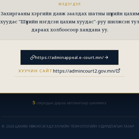
МЭДЭГДЭЛ
Захиргааны хэргийн давж заалдах шатны шүүхийн цахи
хуудас "Шүүхийн нэгдсэн цахим хуудас"-руу шилжсэн ту
дараах холбоосоор хандана уу.
https://adminappeal.e-court.mn/
https://admincourt2.gov.mn/
ХУУЧИН САЙТ
5
секундын дараа автоматаар шилжинэ
© 2026 ЦАХИМ ХӨГЖИЛ,МЭДЭЭЛЛИЙН ТЕХНОЛОГИЙН УДИРДЛАГЫН ГАЗАР