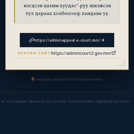
нэгдсэн цахим хуудас"-руу шилжсэн
тул дараах холбоосоор хандана уу.
https://adminappeal.e-court.mn/
https://admincourt2.gov.mn/
ХУУЧИН САЙТ
6
секундын дараа автоматаар шилжинэ
© 2026 ЦАХИМ ХӨГЖИЛ,МЭДЭЭЛЛИЙН ТЕХНОЛОГИЙН УДИРДЛАГЫН ГАЗАР