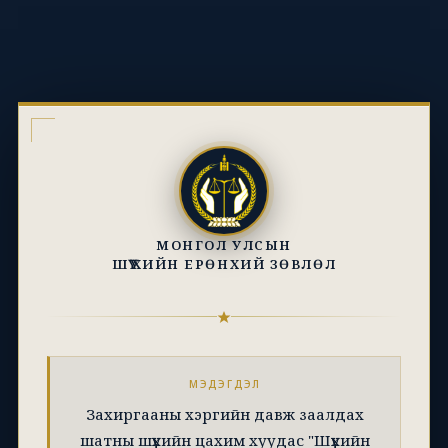
МОНГОЛ УЛСЫН
ШҮҮХИЙН ЕРӨНХИЙ ЗӨВЛӨЛ
МЭДЭГДЭЛ
Захиргааны хэргийн давж заалдах
шатны шүүхийн цахим хуудас "Шүүхийн