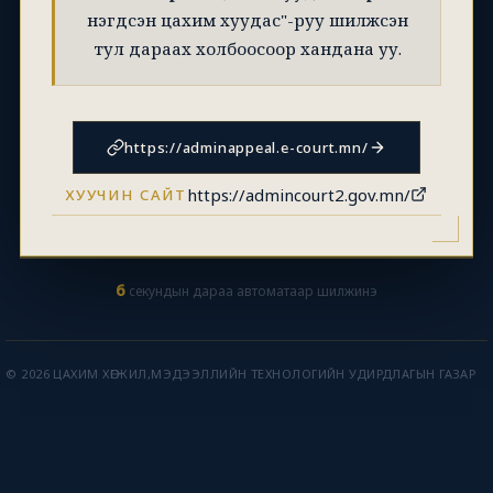
нэгдсэн цахим хуудас"-руу шилжсэн
тул дараах холбоосоор хандана уу.
https://adminappeal.e-court.mn/
https://admincourt2.gov.mn/
ХУУЧИН САЙТ
6
секундын дараа автоматаар шилжинэ
© 2026 ЦАХИМ ХӨГЖИЛ,МЭДЭЭЛЛИЙН ТЕХНОЛОГИЙН УДИРДЛАГЫН ГАЗАР