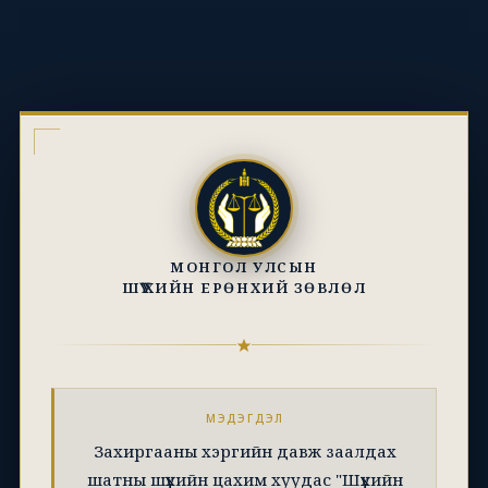
МОНГОЛ УЛСЫН
ШҮҮХИЙН ЕРӨНХИЙ ЗӨВЛӨЛ
МЭДЭГДЭЛ
Захиргааны хэргийн давж заалдах
шатны шүүхийн цахим хуудас "Шүүхийн