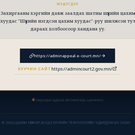
МЭДЭГДЭЛ
Захиргааны хэргийн давж заалдах шатны шүүхийн цахи
хуудас "Шүүхийн нэгдсэн цахим хуудас"-руу шилжсэн ту
дараах холбоосоор хандана уу.
https://adminappeal.e-court.mn/
https://admincourt2.gov.mn/
ХУУЧИН САЙТ
4
секундын дараа автоматаар шилжинэ
© 2026 ЦАХИМ ХӨГЖИЛ,МЭДЭЭЛЛИЙН ТЕХНОЛОГИЙН УДИРДЛАГЫН ГАЗАР