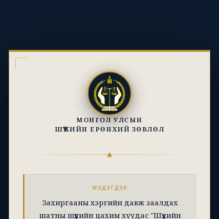
МОНГОЛ УЛСЫН
ШҮҮХИЙН ЕРӨНХИЙ ЗӨВЛӨЛ
МЭДЭГДЭЛ
Захиргааны хэргийн давж заалдах
шатны шүүхийн цахим хуудас "Шүүхийн