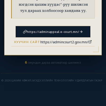
нэгдсэн цахим хуудас"-руу шилжсэн
тул дараах холбоосоор хандана уу.
https://adminappeal.e-court.mn/
https://admincourt2.gov.mn/
ХУУЧИН САЙТ
6
секундын дараа автоматаар шилжинэ
© 2026 ЦАХИМ ХӨГЖИЛ,МЭДЭЭЛЛИЙН ТЕХНОЛОГИЙН УДИРДЛАГЫН ГАЗАР