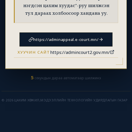
нэгдсэн цахим хуудас"-руу шилжсэн
тул дараах холбоосоор хандана уу.
https://adminappeal.e-court.mn/
https://admincourt2.gov.mn/
ХУУЧИН САЙТ
5
секундын дараа автоматаар шилжинэ
© 2026 ЦАХИМ ХӨГЖИЛ,МЭДЭЭЛЛИЙН ТЕХНОЛОГИЙН УДИРДЛАГЫН ГАЗАР