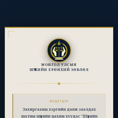
МОНГОЛ УЛСЫН
ШҮҮХИЙН ЕРӨНХИЙ ЗӨВЛӨЛ
МЭДЭГДЭЛ
Захиргааны хэргийн давж заалдах
шатны шүүхийн цахим хуудас "Шүүхийн