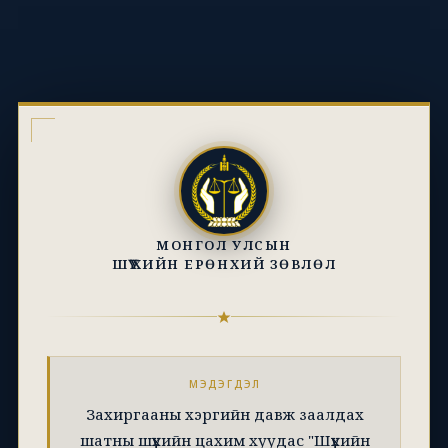
МОНГОЛ УЛСЫН
ШҮҮХИЙН ЕРӨНХИЙ ЗӨВЛӨЛ
МЭДЭГДЭЛ
Захиргааны хэргийн давж заалдах
шатны шүүхийн цахим хуудас "Шүүхийн