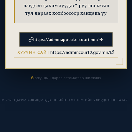
нэгдсэн цахим хуудас"-руу шилжсэн
тул дараах холбоосоор хандана уу.
https://adminappeal.e-court.mn/
https://admincourt2.gov.mn/
ХУУЧИН САЙТ
6
секундын дараа автоматаар шилжинэ
© 2026 ЦАХИМ ХӨГЖИЛ,МЭДЭЭЛЛИЙН ТЕХНОЛОГИЙН УДИРДЛАГЫН ГАЗАР