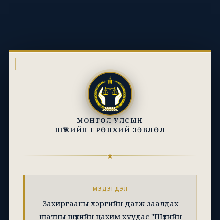
МОНГОЛ УЛСЫН
ШҮҮХИЙН ЕРӨНХИЙ ЗӨВЛӨЛ
МЭДЭГДЭЛ
Захиргааны хэргийн давж заалдах
шатны шүүхийн цахим хуудас "Шүүхийн