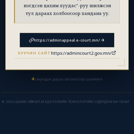
нэгдсэн цахим хуудас"-руу шилжсэн
тул дараах холбоосоор хандана уу.
https://adminappeal.e-court.mn/
https://admincourt2.gov.mn/
ХУУЧИН САЙТ
4
секундын дараа автоматаар шилжинэ
© 2026 ЦАХИМ ХӨГЖИЛ,МЭДЭЭЛЛИЙН ТЕХНОЛОГИЙН УДИРДЛАГЫН ГАЗАР