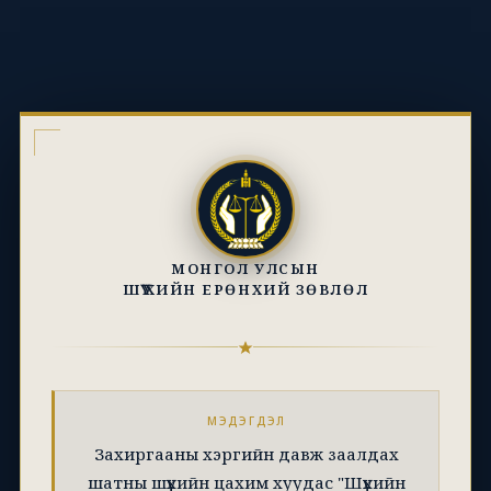
МОНГОЛ УЛСЫН
ШҮҮХИЙН ЕРӨНХИЙ ЗӨВЛӨЛ
МЭДЭГДЭЛ
Захиргааны хэргийн давж заалдах
шатны шүүхийн цахим хуудас "Шүүхийн