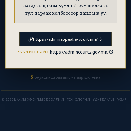
нэгдсэн цахим хуудас"-руу шилжсэн
тул дараах холбоосоор хандана уу.
https://adminappeal.e-court.mn/
https://admincourt2.gov.mn/
ХУУЧИН САЙТ
5
секундын дараа автоматаар шилжинэ
© 2026 ЦАХИМ ХӨГЖИЛ,МЭДЭЭЛЛИЙН ТЕХНОЛОГИЙН УДИРДЛАГЫН ГАЗАР