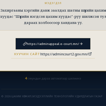
МЭДЭГДЭЛ
Захиргааны хэргийн давж заалдах шатны шүүхийн цахи
хуудас "Шүүхийн нэгдсэн цахим хуудас"-руу шилжсэн ту
дараах холбоосоор хандана уу.
https://adminappeal.e-court.mn/
https://admincourt2.gov.mn/
ХУУЧИН САЙТ
4
секундын дараа автоматаар шилжинэ
© 2026 ЦАХИМ ХӨГЖИЛ,МЭДЭЭЛЛИЙН ТЕХНОЛОГИЙН УДИРДЛАГЫН ГАЗАР