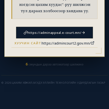
нэгдсэн цахим хуудас"-руу шилжсэн
тул дараах холбоосоор хандана уу.
https://adminappeal.e-court.mn/
https://admincourt2.gov.mn/
ХУУЧИН САЙТ
6
секундын дараа автоматаар шилжинэ
© 2026 ЦАХИМ ХӨГЖИЛ,МЭДЭЭЛЛИЙН ТЕХНОЛОГИЙН УДИРДЛАГЫН ГАЗАР