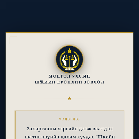
МОНГОЛ УЛСЫН
ШҮҮХИЙН ЕРӨНХИЙ ЗӨВЛӨЛ
МЭДЭГДЭЛ
Захиргааны хэргийн давж заалдах
шатны шүүхийн цахим хуудас "Шүүхийн