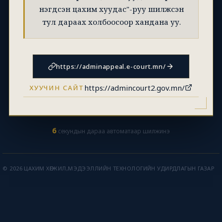
нэгдсэн цахим хуудас"-руу шилжсэн
тул дараах холбоосоор хандана уу.
https://adminappeal.e-court.mn/
https://admincourt2.gov.mn/
ХУУЧИН САЙТ
6
секундын дараа автоматаар шилжинэ
© 2026 ЦАХИМ ХӨГЖИЛ,МЭДЭЭЛЛИЙН ТЕХНОЛОГИЙН УДИРДЛАГЫН ГАЗАР