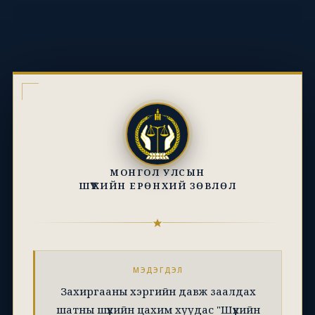
МОНГОЛ УЛСЫН
ШҮҮХИЙН ЕРӨНХИЙ ЗӨВЛӨЛ
МЭДЭГДЭЛ
Захиргааны хэргийн давж заалдах
шатны шүүхийн цахим хуудас "Шүүхийн