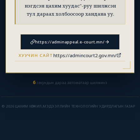
нэгдсэн цахим хуудас"-руу шилжсэн
тул дараах холбоосоор хандана уу.
https://adminappeal.e-court.mn/
https://admincourt2.gov.mn/
ХУУЧИН САЙТ
6
секундын дараа автоматаар шилжинэ
© 2026 ЦАХИМ ХӨГЖИЛ,МЭДЭЭЛЛИЙН ТЕХНОЛОГИЙН УДИРДЛАГЫН ГАЗАР