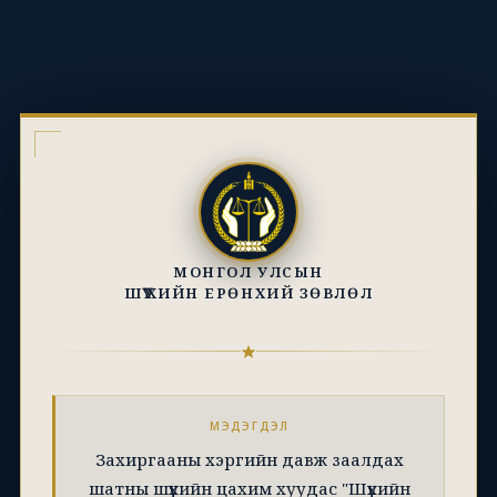
МОНГОЛ УЛСЫН
ШҮҮХИЙН ЕРӨНХИЙ ЗӨВЛӨЛ
МЭДЭГДЭЛ
Захиргааны хэргийн давж заалдах
шатны шүүхийн цахим хуудас "Шүүхийн