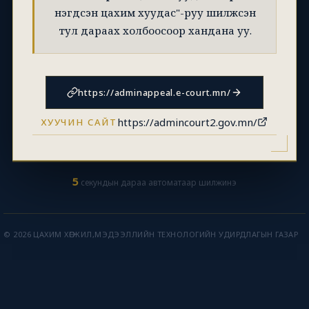
нэгдсэн цахим хуудас"-руу шилжсэн
тул дараах холбоосоор хандана уу.
https://adminappeal.e-court.mn/
https://admincourt2.gov.mn/
ХУУЧИН САЙТ
5
секундын дараа автоматаар шилжинэ
© 2026 ЦАХИМ ХӨГЖИЛ,МЭДЭЭЛЛИЙН ТЕХНОЛОГИЙН УДИРДЛАГЫН ГАЗАР