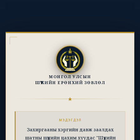
МОНГОЛ УЛСЫН
ШҮҮХИЙН ЕРӨНХИЙ ЗӨВЛӨЛ
МЭДЭГДЭЛ
Захиргааны хэргийн давж заалдах
шатны шүүхийн цахим хуудас "Шүүхийн