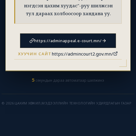
нэгдсэн цахим хуудас"-руу шилжсэн
тул дараах холбоосоор хандана уу.
https://adminappeal.e-court.mn/
https://admincourt2.gov.mn/
ХУУЧИН САЙТ
5
секундын дараа автоматаар шилжинэ
© 2026 ЦАХИМ ХӨГЖИЛ,МЭДЭЭЛЛИЙН ТЕХНОЛОГИЙН УДИРДЛАГЫН ГАЗАР