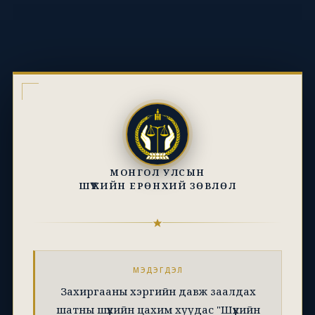
МОНГОЛ УЛСЫН
ШҮҮХИЙН ЕРӨНХИЙ ЗӨВЛӨЛ
МЭДЭГДЭЛ
Захиргааны хэргийн давж заалдах
шатны шүүхийн цахим хуудас "Шүүхийн