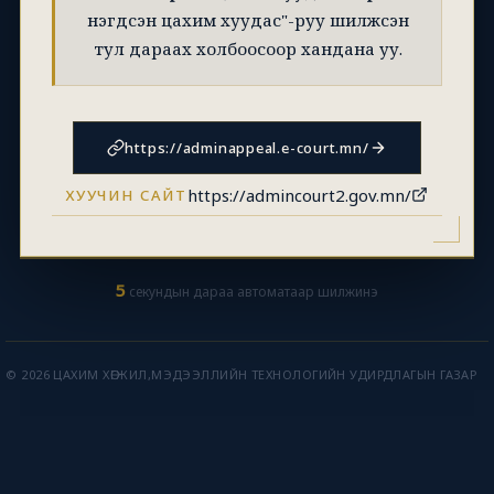
нэгдсэн цахим хуудас"-руу шилжсэн
тул дараах холбоосоор хандана уу.
https://adminappeal.e-court.mn/
https://admincourt2.gov.mn/
ХУУЧИН САЙТ
5
секундын дараа автоматаар шилжинэ
© 2026 ЦАХИМ ХӨГЖИЛ,МЭДЭЭЛЛИЙН ТЕХНОЛОГИЙН УДИРДЛАГЫН ГАЗАР