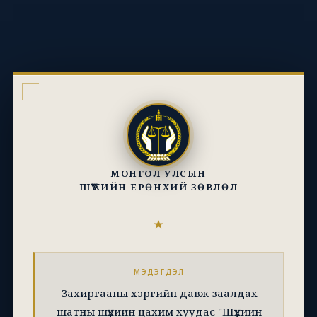
МОНГОЛ УЛСЫН
ШҮҮХИЙН ЕРӨНХИЙ ЗӨВЛӨЛ
МЭДЭГДЭЛ
Захиргааны хэргийн давж заалдах
шатны шүүхийн цахим хуудас "Шүүхийн