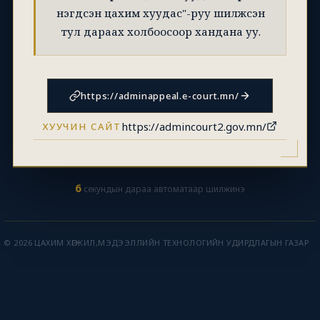
нэгдсэн цахим хуудас"-руу шилжсэн
тул дараах холбоосоор хандана уу.
https://adminappeal.e-court.mn/
https://admincourt2.gov.mn/
ХУУЧИН САЙТ
6
секундын дараа автоматаар шилжинэ
© 2026 ЦАХИМ ХӨГЖИЛ,МЭДЭЭЛЛИЙН ТЕХНОЛОГИЙН УДИРДЛАГЫН ГАЗАР