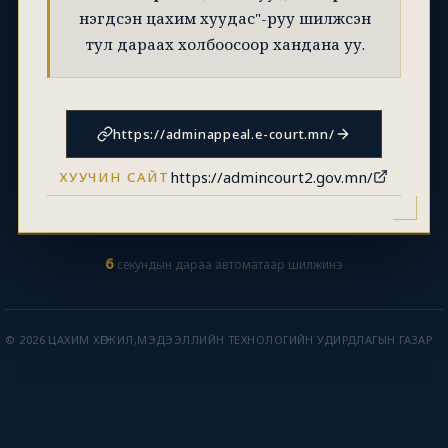
нэгдсэн цахим хуудас"-руу шилжсэн
тул дараах холбоосоор хандана уу.
https://adminappeal.e-court.mn/
https://admincourt2.gov.mn/
ХУУЧИН САЙТ
6
секундын дараа автоматаар шилжинэ
© 2026 ЦАХИМ ХӨГЖИЛ,МЭДЭЭЛЛИЙН ТЕХНОЛОГИЙН УДИРДЛАГЫН ГАЗАР