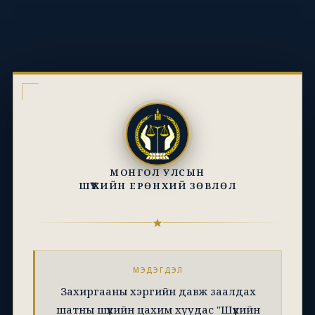
МОНГОЛ УЛСЫН
ШҮҮХИЙН ЕРӨНХИЙ ЗӨВЛӨЛ
МЭДЭГДЭЛ
Захиргааны хэргийн давж заалдах
шатны шүүхийн цахим хуудас "Шүүхийн