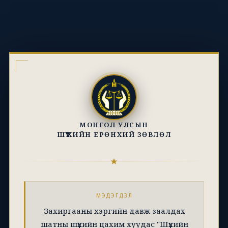
МОНГОЛ УЛСЫН
ШҮҮХИЙН ЕРӨНХИЙ ЗӨВЛӨЛ
МЭДЭГДЭЛ
Захиргааны хэргийн давж заалдах
шатны шүүхийн цахим хуудас "Шүүхийн