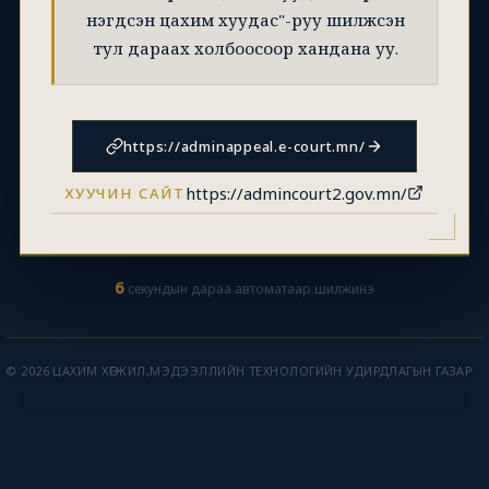
нэгдсэн цахим хуудас"-руу шилжсэн
тул дараах холбоосоор хандана уу.
https://adminappeal.e-court.mn/
https://admincourt2.gov.mn/
ХУУЧИН САЙТ
6
секундын дараа автоматаар шилжинэ
© 2026 ЦАХИМ ХӨГЖИЛ,МЭДЭЭЛЛИЙН ТЕХНОЛОГИЙН УДИРДЛАГЫН ГАЗАР