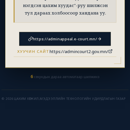
нэгдсэн цахим хуудас"-руу шилжсэн
тул дараах холбоосоор хандана уу.
https://adminappeal.e-court.mn/
https://admincourt2.gov.mn/
ХУУЧИН САЙТ
6
секундын дараа автоматаар шилжинэ
© 2026 ЦАХИМ ХӨГЖИЛ,МЭДЭЭЛЛИЙН ТЕХНОЛОГИЙН УДИРДЛАГЫН ГАЗАР