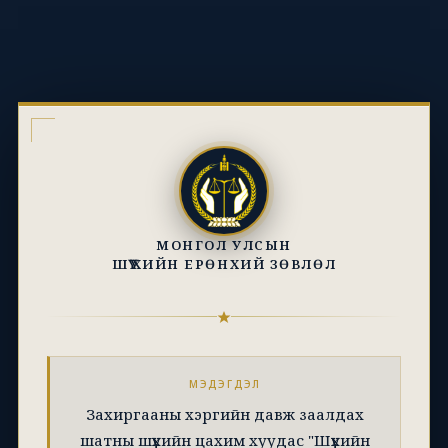
МОНГОЛ УЛСЫН
ШҮҮХИЙН ЕРӨНХИЙ ЗӨВЛӨЛ
МЭДЭГДЭЛ
Захиргааны хэргийн давж заалдах
шатны шүүхийн цахим хуудас "Шүүхийн