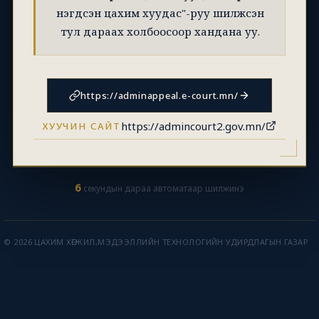
нэгдсэн цахим хуудас"-руу шилжсэн
тул дараах холбоосоор хандана уу.
https://adminappeal.e-court.mn/
https://admincourt2.gov.mn/
ХУУЧИН САЙТ
6
секундын дараа автоматаар шилжинэ
© 2026 ЦАХИМ ХӨГЖИЛ,МЭДЭЭЛЛИЙН ТЕХНОЛОГИЙН УДИРДЛАГЫН ГАЗАР