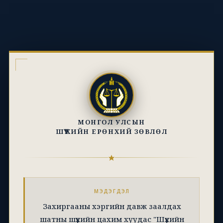
МОНГОЛ УЛСЫН
ШҮҮХИЙН ЕРӨНХИЙ ЗӨВЛӨЛ
МЭДЭГДЭЛ
Захиргааны хэргийн давж заалдах
шатны шүүхийн цахим хуудас "Шүүхийн