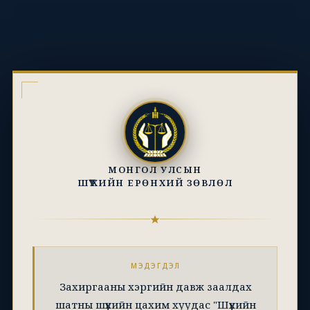
МОНГОЛ УЛСЫН
ШҮҮХИЙН ЕРӨНХИЙ ЗӨВЛӨЛ
МЭДЭГДЭЛ
Захиргааны хэргийн давж заалдах
шатны шүүхийн цахим хуудас "Шүүхийн