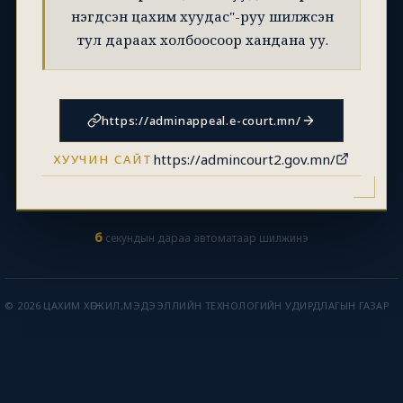
нэгдсэн цахим хуудас"-руу шилжсэн
тул дараах холбоосоор хандана уу.
https://adminappeal.e-court.mn/
https://admincourt2.gov.mn/
ХУУЧИН САЙТ
6
секундын дараа автоматаар шилжинэ
© 2026 ЦАХИМ ХӨГЖИЛ,МЭДЭЭЛЛИЙН ТЕХНОЛОГИЙН УДИРДЛАГЫН ГАЗАР