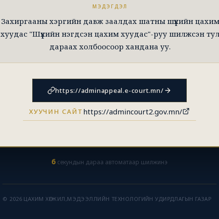
МЭДЭГДЭЛ
Захиргааны хэргийн давж заалдах шатны шүүхийн цахи
хуудас "Шүүхийн нэгдсэн цахим хуудас"-руу шилжсэн ту
дараах холбоосоор хандана уу.
https://adminappeal.e-court.mn/
https://admincourt2.gov.mn/
ХУУЧИН САЙТ
5
секундын дараа автоматаар шилжинэ
© 2026 ЦАХИМ ХӨГЖИЛ,МЭДЭЭЛЛИЙН ТЕХНОЛОГИЙН УДИРДЛАГЫН ГАЗАР