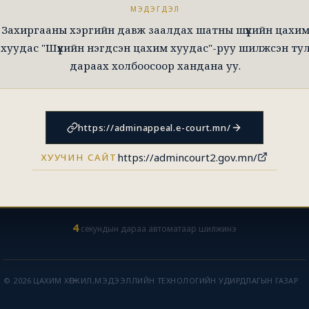
МЭДЭГДЭЛ
Захиргааны хэргийн давж заалдах шатны шүүхийн цахи
хуудас "Шүүхийн нэгдсэн цахим хуудас"-руу шилжсэн ту
дараах холбоосоор хандана уу.
https://adminappeal.e-court.mn/
https://admincourt2.gov.mn/
ХУУЧИН САЙТ
4
секундын дараа автоматаар шилжинэ
© 2026 ЦАХИМ ХӨГЖИЛ,МЭДЭЭЛЛИЙН ТЕХНОЛОГИЙН УДИРДЛАГЫН ГАЗАР