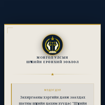
МОНГОЛ УЛСЫН
ШҮҮХИЙН ЕРӨНХИЙ ЗӨВЛӨЛ
МЭДЭГДЭЛ
Захиргааны хэргийн давж заалдах
шатны шүүхийн цахим хуудас "Шүүхийн