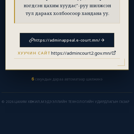
нэгдсэн цахим хуудас"-руу шилжсэн
тул дараах холбоосоор хандана уу.
https://adminappeal.e-court.mn/
https://admincourt2.gov.mn/
ХУУЧИН САЙТ
6
секундын дараа автоматаар шилжинэ
© 2026 ЦАХИМ ХӨГЖИЛ,МЭДЭЭЛЛИЙН ТЕХНОЛОГИЙН УДИРДЛАГЫН ГАЗАР